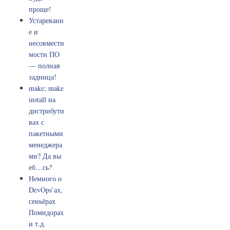
проще!
Устаревани
е и
несовмести
мости ПО
— полная
задница!
make; make
install на
дистрибути
вах с
пакетными
менеджера
ми? Да вы
еб…сь?
Немного о
DevOps’ах,
сеньёрах
Помидорах
и т.д.