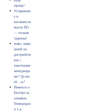
проще!
Устаревани
е и
несовмести
мости ПО
— полная
задница!
make; make
install на
дистрибути
вах с
пакетными
менеджера
ми? Да вы
еб…сь?
Немного о
DevOps’ах,
сеньёрах
Помидорах
и т.д.