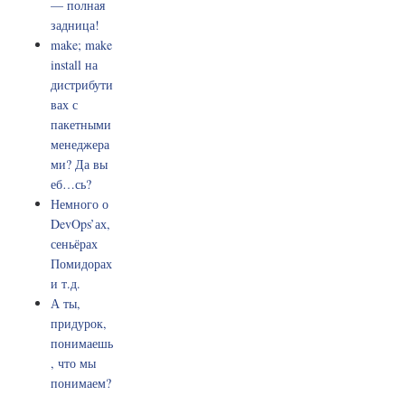
— полная
задница!
make; make
install на
дистрибути
вах с
пакетными
менеджера
ми? Да вы
еб…сь?
Немного о
DevOps’ах,
сеньёрах
Помидорах
и т.д.
А ты,
придурок,
понимаешь
, что мы
понимаем?